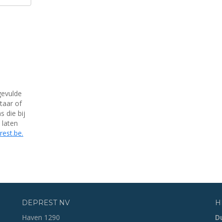
gevulde
taar of
 die bij
 laten
est.be.
DEPREST NV
H
Haven 1290
Du