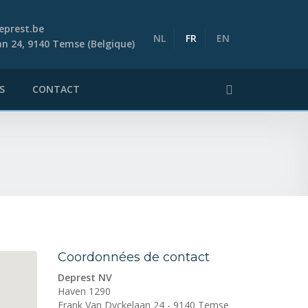
eprest.be
NL
FR
EN
n 24, 9140 Temse (Belgique)
S
CONTACT
Coordonnées de contact
Deprest NV
Haven 1290
Frank Van Dyckelaan 24
-
9140
Temse